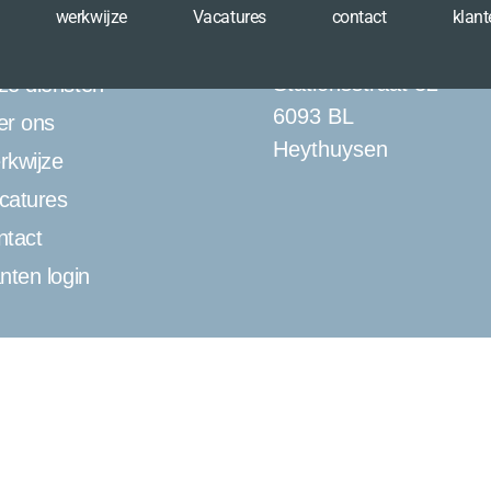
werkwijze
Vacatures
contact
klant
Stationsstraat 32
ze diensten
6093 BL
er ons
Heythuysen
rkwijze
catures
ntact
anten login