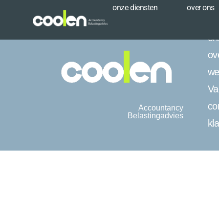
onze diensten
over ons
on
ov
we
Va
co
Accountancy
Belastingadvies
kl