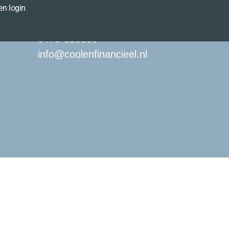
en login
0475-820399
info@coolenfinancieel.nl